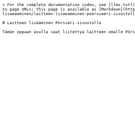
> For the complete documentation index, see [llms.txt](
to page URLs; this page is available as [Markdown](htt
lisaeaeminen/laitteen-lisaeaeminen-poerssaeri-sivustoll
# Laitteen lisääminen Pörssäri-sivustolle
