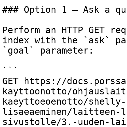
### Option 1 — Ask a qu
Perform an HTTP GET req
index with the `ask` pa
`goal` parameter:

```

GET https://docs.porssa
kayttoonotto/ohjauslait
kaeyttoeoenotto/shelly-
lisaeaeminen/laitteen-l
sivustolle/3.-uuden-lai