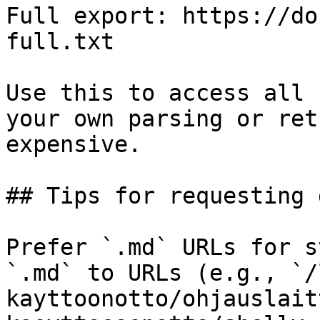
Full export: https://do
full.txt

Use this to access all 
your own parsing or ret
expensive.

## Tips for requesting 
Prefer `.md` URLs for s
`.md` to URLs (e.g., `/
kayttoonotto/ohjauslait