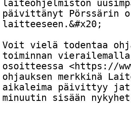
laiteohjelmiston uusimp
päivittänyt Pörssärin o
laitteeseen.&#x20;

Voit vielä todentaa ohj
toiminnan vierailemalla
osoitteessa <https://ww
ohjauksen merkkinä Lait
aikaleima päivittyy jat