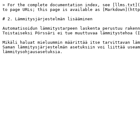
> For the complete documentation index, see [llms.txt](
to page URLs; this page is available as [Markdown](http
# 2. Lämmitysjärjestelmän lisääminen

Automatisoidun lämmitystarpeen laskenta perustuu rakenn
Toistaiseksi Pörssäri ei tue muuttuvaa lämmitystehoa (I
Mikäli haluat mieluummin määrittää itse tarvittavan läm
Saman lämmitysjärjestelmän asetuksiin voi liittää useam