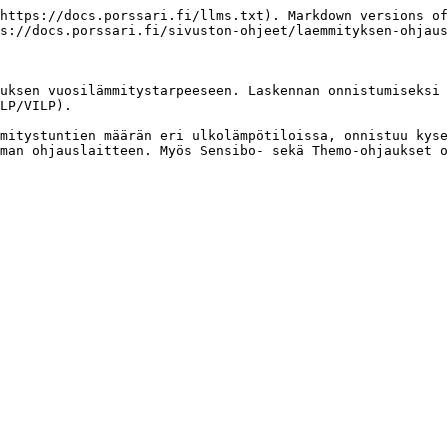
https://docs.porssari.fi/llms.txt). Markdown versions of
s://docs.porssari.fi/sivuston-ohjeet/laemmityksen-ohjaus
uksen vuosilämmitystarpeeseen. Laskennan onnistumiseksi 
LP/VILP).

mitystuntien määrän eri ulkolämpötiloissa, onnistuu kyse
man ohjauslaitteen. Myös Sensibo- sekä Themo-ohjaukset o