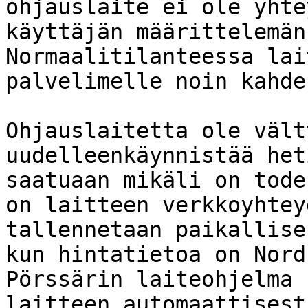
ohjauslaite ei ole yhte
käyttäjän määrittelemän
Normaalitilanteessa lai
palvelimelle noin kahde
Ohjauslaitetta ole vält
uudelleenkäynnistää het
saatuaan mikäli on tode
on laitteen verkkoyhtey
tallennetaan paikallise
kun hintatietoa on Nord
Pörssärin laiteohjelma 
laitteen automaattisest