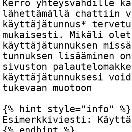
Kerro yhteysvahdille kä
lähettämällä chattiin v
käyttäjätunnus* tervetu
mukaisesti. Mikäli olet
käyttäjätunnuksen missä
tunnuksen lisääminen on
sivuston palautelomakke
käyttäjätunnuksesi void
tukevaan muotoon

{% hint style="info" %}

Esimerkkiviesti: Käyttä
{% endhint %}
