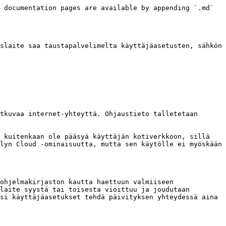
 documentation pages are available by appending `.md` 
slaite saa taustapalvelimelta käyttäjäasetusten, sähkön 
tkuvaa internet-yhteyttä. Ohjaustieto talletetaan 
 kuitenkaan ole pääsyä käyttäjän kotiverkkoon, sillä 
lyn Cloud -ominaisuutta, mutta sen käytölle ei myöskään 
ohjelmakirjaston kautta haettuun valmiiseen 
laite syystä tai toisesta vioittuu ja joudutaan 
si käyttäjäasetukset tehdä päivityksen yhteydessä aina 