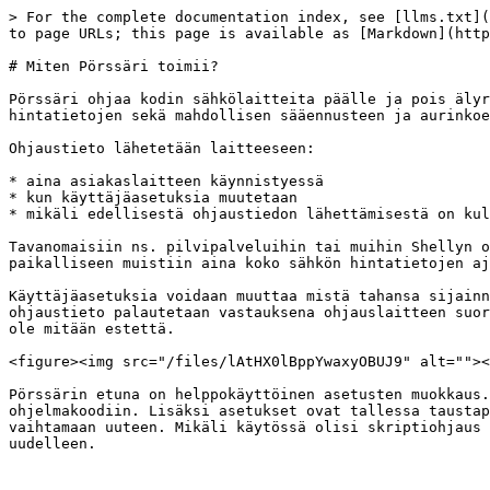
> For the complete documentation index, see [llms.txt](
to page URLs; this page is available as [Markdown](http
# Miten Pörssäri toimii?

Pörssäri ohjaa kodin sähkölaitteita päälle ja pois älyr
hintatietojen sekä mahdollisen sääennusteen ja aurinkoe
Ohjaustieto lähetetään laitteeseen:

* aina asiakaslaitteen käynnistyessä

* kun käyttäjäasetuksia muutetaan

* mikäli edellisestä ohjaustiedon lähettämisestä on kul
Tavanomaisiin ns. pilvipalveluihin tai muihin Shellyn o
paikalliseen muistiin aina koko sähkön hintatietojen aj
Käyttäjäasetuksia voidaan muuttaa mistä tahansa sijainn
ohjaustieto palautetaan vastauksena ohjauslaitteen suor
ole mitään estettä.

<figure><img src="/files/lAtHX0lBppYwaxyOBUJ9" alt=""><
Pörssärin etuna on helppokäyttöinen asetusten muokkaus.
ohjelmakoodiin. Lisäksi asetukset ovat tallessa taustap
vaihtamaan uuteen. Mikäli käytössä olisi skriptiohjaus 