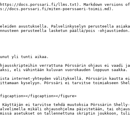
https://docs.porssari.fi/llms.txt). Markdown versions of
s://docs.porssari.fi/miten-poerssaeri-toimii.md).

eleiden avustuksella. Palvelinkyselyn perusteella asiaka
nnusteen perusteella lasketun päällä/pois -ohjaustiedon.

unut yli tunti aikaa.

hjausskripteihin verrattuna Pörssärin ohjaus ei vaadi ja
aksi, eli vähintään kuluvan vuorokauden loppuun saakka.

ista internet-yhteyden välityksellä. Pörssärin kautta ei
ittamaan kyselyyn. Pörssäri ei tarvitse toimiakseen Shel
figcaption></figcaption></figure>

 Käyttäjän ei tarvitse tehdä muutoksia Pörssärin Shelly-
alvelimella mikäli ohjausohjelma päivitetään, tai ohjaus
missä asetukset on tallennettuna skriptin joukkoon, tuli